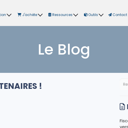
tion
J'achète
Ressources
Outils
Contact
Le Blog
TENAIRES !
Fisc
ver