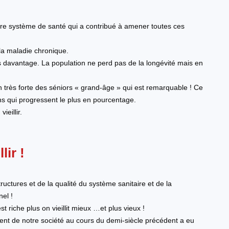
otre système de santé qui a contribué à amener toutes ces
 la maladie chronique.
urs davantage. La population ne perd pas de la longévité mais en
 très forte des séniors « grand-âge » qui est remarquable ! Ce
ns qui progressent le plus en pourcentage.
ieillir.
lir !
)
structures et de la qualité du système sanitaire et de la
el !
t riche plus on vieillit mieux …et plus vieux !
ment de notre société au cours du demi-siècle précédent a eu