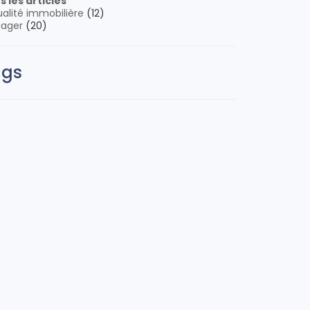
s les articles
alité immobilière
(12)
iager
(20)
ags